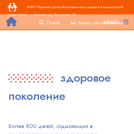
Основная навигация
Перейти к основному содержанию
КГБУЗ "Краевой Центр общественного здоровья и медицинской
профилактики" - г. Барнаул, ул. Ползунова, 23
МЕНЮ
Поиск
Версия для слабовидящих
здоровое
поколение
Более 800 детей, отдыхающих в