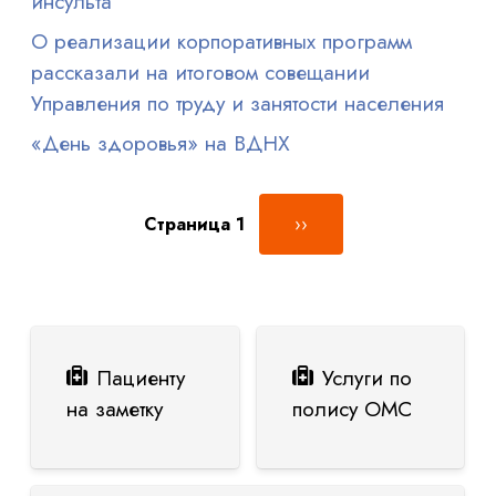
инсульта
О реализации корпоративных программ
рассказали на итоговом совещании
Управления по труду и занятости населения
«День здоровья» на ВДНХ
Нумерация страниц
Следующая страница
Страница 1
››
Пациенту
Услуги по
на заметку
полису ОМС