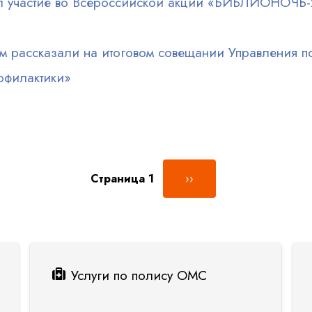
ял участие во Всероссийской акции «БИБЛИОНОЧЬ
 рассказали на итоговом совещании Управления по 
офилактики»
Следующая страница
Страница 1
››
Услуги по полису ОМС