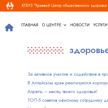
Основная навигация
Перейти к основному содержанию
КГБУЗ "Краевой Центр общественного здоровья и
ГЛАВНАЯ
О ЦЕНТРЕ
НОВОСТИ
УСЛУГ
здоровь
За активное участие и содействие в 
В Алтайском крае реализуются корпор
Апрель – месяц твоего здоровья!
ТОП-5 советов офисному сотруднику д