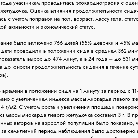
 24 года участникам проводилась эхокардиография с оце
 желудочка. Оценка влияния продолжительности сидяч
 с учетом поправок на пол, возраст, массу тела, стату
ой активности и экономический статус.
 было включено 766 детей (55% девочки и 45% мал
ет дети проводили в положении сидя в среднем 362 мину
показатель вырос до 474 минут, а в 24 года – до 531 ми
ва до юности продолжительность сидения в течение сут
ов).
ени в положении сидя на 1 минуту за период с 11-т
ано с увеличением индекса массы миокарда левого ж
 г/м2. С учетом роста и увеличения площади поверхно
ст массы миокарда левого желудочка составил 3 г. В 
нных авторов на взрослой популяции было показано, ч
 за семилетний период наблюдения было достоверно 