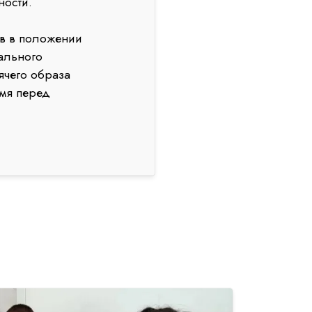
ности.
в в положении
ального
ячего образа
емя перед