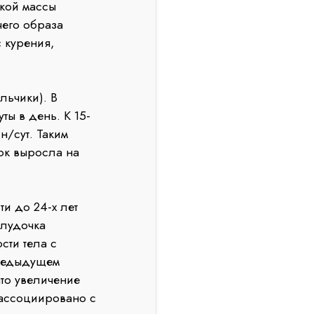
нкой массы
его образа
с курения,
ьчики). В
ты в день. К 15-
н/сут. Таким
ок выросла на
и до 24-х лет
елудочка
сти тела с
предыдущем
то увеличение
ассоциировано с