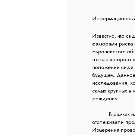
Информационный
Известно, что си
факторами риска
Европейского об
целью которого 
положении сидя у
будущем. Данное
исследования, ко
самых крупных в 
рождения.
В рамках насто
отслеживали про
Измерения проводи