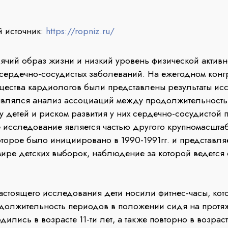
 источник:
https://ropniz.ru/
дячий образ жизни и низкий уровень физической активн
 сердечно-сосудистых заболеваний. На ежегодном конг
щества кардиологов были представлены результаты ис
являлся анализ ассоциаций между продолжительность
 детей и риском развития у них сердечно-сосудистой п
 исследование является частью другого крупномасшта
торое было инициировано в 1990-1991гг. и представля
мире детских выборок, наблюдение за которой ведется 
ящего исследования дети носили фитнес-часы, кот
должительность периодов в положении сидя на протя
лись в возрасте 11-ти лет, а также повторно в возрасте