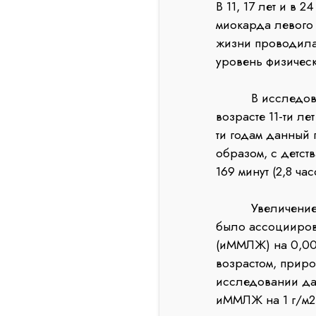
В 11, 17 лет и в
миокарда левого
жизни проводилась
уровень физическ
В исследование
возрасте 11-ти л
ти годам данный 
образом, с детст
169 минут (2,8 час
Увеличение врем
было ассоцииров
(иММЛЖ) на 0,004
возрастом, приро
исследовании да
иММЛЖ на 1 г/м2