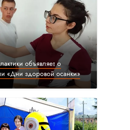
актики объявляет о
ии «Дни здоровой осанки»