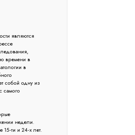
ости являются
рессе
следования,
ю времени в
атологии в
бного
ет собой одну из
с самого
орые
жении недели.
 15-ти и 24-х лет.