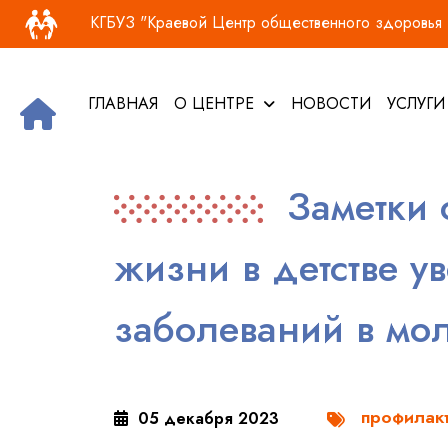
Основная навигация
Перейти к основному содержанию
КГБУЗ "Краевой Центр общественного здоровья и
ГЛАВНАЯ
О ЦЕНТРЕ
НОВОСТИ
УСЛУГ
Заметки
жизни в детстве у
заболеваний в мо
профилак
05 декабря 2023