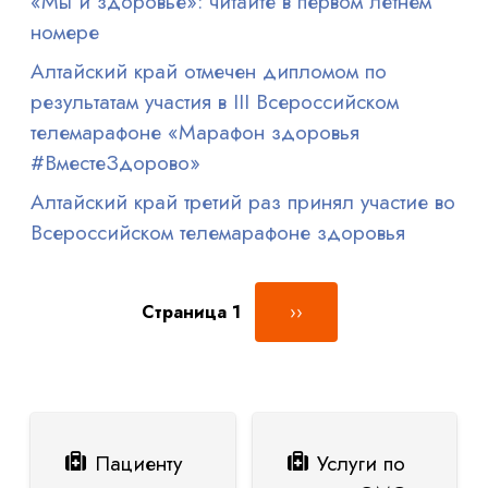
«Мы и здоровье»: читайте в первом летнем
номере
Алтайский край отмечен дипломом по
результатам участия в III Всероссийском
телемарафоне «Марафон здоровья
#ВместеЗдорово»
Алтайский край третий раз принял участие во
Всероссийском телемарафоне здоровья
Нумерация страниц
Следующая страница
Страница 1
››
Пациенту
Услуги по