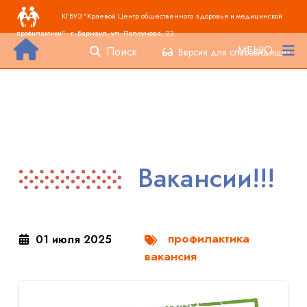
Основная навигация
Перейти к основному содержанию
КГБУЗ "Краевой Центр общественного здоровья и медицинской
профилактики" - г. Барнаул, ул. Ползунова, 23
МЕНЮ
Поиск
Версия для слабовидящих
Вакансии!!!
профилактика
01 июля 2025
вакансия