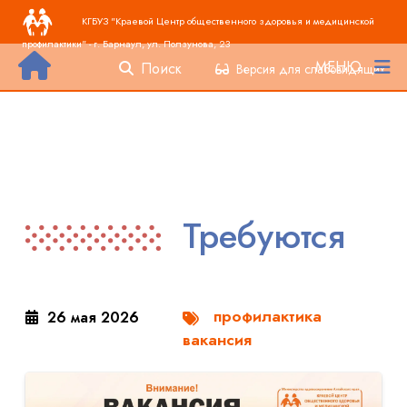
Основная навигация
Перейти к основному содержанию
КГБУЗ "Краевой Центр общественного здоровья и медицинской
профилактики" - г. Барнаул, ул. Ползунова, 23
МЕНЮ
Поиск
Версия для слабовидящих
Требуются
профилактика
26 мая 2026
вакансия