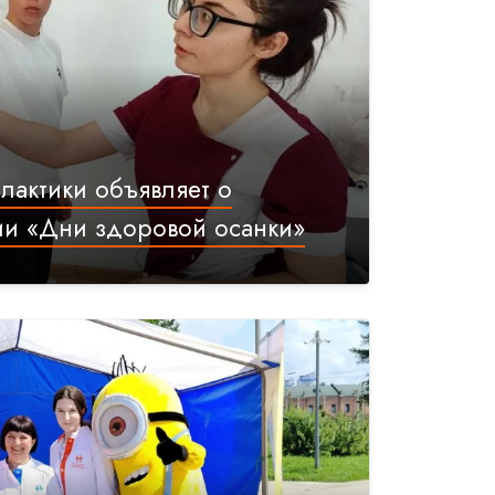
актики объявляет о
ии «Дни здоровой осанки»