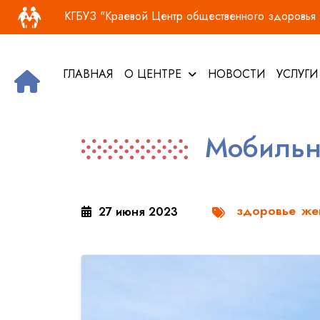
Основная навигация
Перейти к основному содержанию
КГБУЗ "Краевой Центр общественного здоровья и
ГЛАВНАЯ
О ЦЕНТРЕ
НОВОСТИ
УСЛУГ
Мобильн
здоровье
же
27 июня 2023