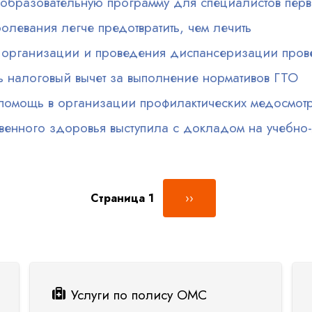
бразовательную программу для специалистов перв
олевания легче предотвратить, чем лечить
ов организации и проведения диспансеризации про
ть налоговый вычет за выполнение нормативов ГТО
 помощь в организации профилактических медосмот
венного здоровья выступила с докладом на учебно
Следующая страница
Страница 1
››
Услуги по полису ОМС