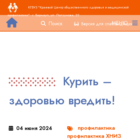
Основная навигация
Перейти к основному содержанию
КГБУЗ "Краевой Центр общественного здоровья и медицинской
профилактики" - г. Барнаул, ул. Ползунова, 23
МЕНЮ
Поиск
Версия для слабовидящих
Курить –
здоровью вредить!
профилактика
04 июня 2024
профилактика ХНИЗ