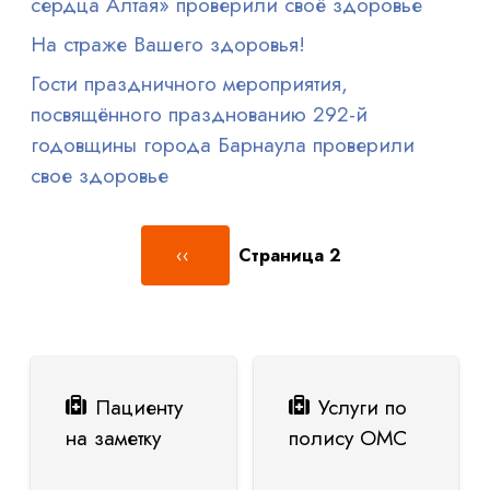
сердца Алтая» проверили своё здоровье
На страже Вашего здоровья!
Гости праздничного мероприятия,
посвящённого празднованию 292-й
годовщины города Барнаула проверили
свое здоровье
Нумерация страниц
Предыдущая страница
‹‹
Страница 2
Пациенту
Услуги по
на заметку
полису ОМС