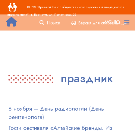
Основная навигация
Перейти к основному содержанию
КГБУЗ "Краевой Центр общественного здоровья и медицинской
профилактики" - г. Барнаул, ул. Ползунова, 23
МЕНЮ
Поиск
Версия для слабовидящих
праздник
8 ноября – День радиологии (День
рентгенолога)
Гости фестиваля «Алтайские бренды. Из