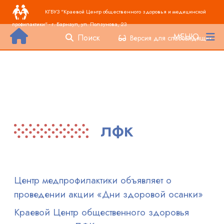
Основная навигация
Перейти к основному содержанию
КГБУЗ "Краевой Центр общественного здоровья и медицинской
профилактики" - г. Барнаул, ул. Ползунова, 23
МЕНЮ
Поиск
Версия для слабовидящих
лфк
Центр медпрофилактики объявляет о
проведении акции «Дни здоровой осанки»
Краевой Центр общественного здоровья