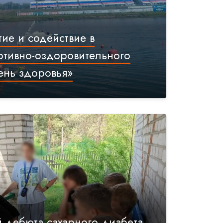
тие и содействие в
ртивно-оздоровительного
ень здоровья»
 дебюта сахарного диабета