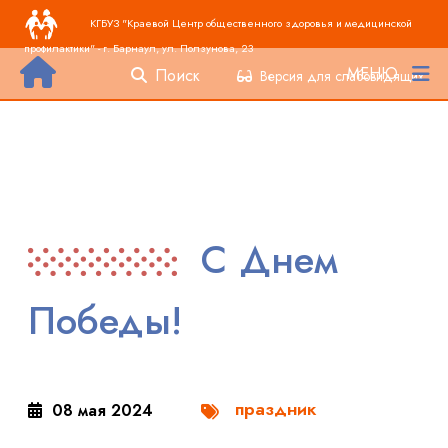
Основная навигация
Перейти к основному содержанию
КГБУЗ "Краевой Центр общественного здоровья и медицинской
профилактики" - г. Барнаул, ул. Ползунова, 23
МЕНЮ
Поиск
Версия для слабовидящих
С Днем
Победы!
праздник
08 мая 2024