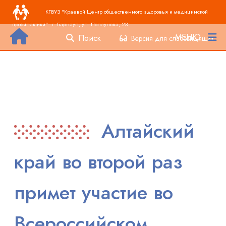
Основная навигация
Перейти к основному содержанию
КГБУЗ "Краевой Центр общественного здоровья и медицинской
профилактики" - г. Барнаул, ул. Ползунова, 23
МЕНЮ
Поиск
Версия для слабовидящих
Алтайский
край во второй раз
примет участие во
Всероссийском