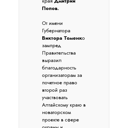
края
Дмитрий
Попов.
От имени
Губернатора
Виктора Томенк
о
зампред
Правительства
выразил
благодарность
организаторам за
почетное право
второй раз
участвовать
Алтайскому краю в
новаторском
проекте в сфере
охраны и