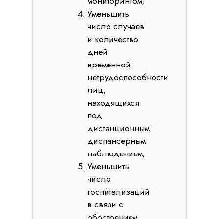
мониторингом;
Уменьшить
число случаев
и количество
дней
временной
нетрудоспособности
лиц,
находящихся
под
дистанционным
диспансерным
наблюдением;
Уменьшить
число
госпитализаций
в связи с
обострением